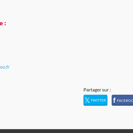
e :
oo.fr
Partager sur :
f
TWITTER
FACEBO