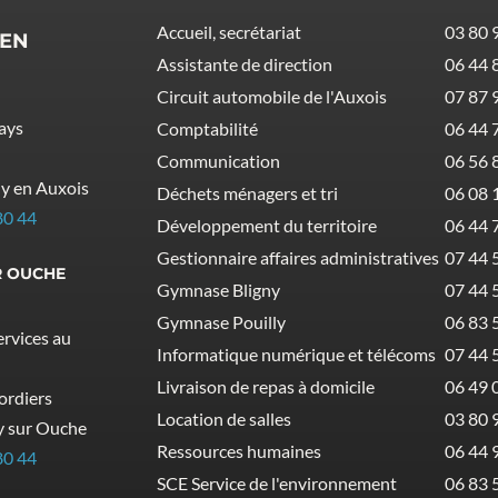
Accueil, secrétariat
03 80 
 EN
Assistante de direction
06 44 
Circuit automobile de l'Auxois
07 87 
ays
Comptabilité
06 44 
Communication
06 56 
ly en Auxois
Déchets ménagers et tri
06 08 
80 44
Développement du territoire
06 44 
Gestionnaire affaires administratives
07 44 
R OUCHE
Gymnase Bligny
07 44 
Gymnase Pouilly
06 83 
rvices au
Informatique numérique et télécoms
07 44 
Livraison de repas à domicile
06 49 
Cordiers
Location de salles
03 80 
y sur Ouche
Ressources humaines
06 44 
80 44
SCE Service de l'environnement
06 83 