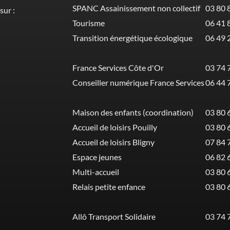
SPANC Assainissement non collectif
03 80 
sur :
Tourisme
06 41 
Transition énergétique écologique
06 49 
France Services Côte d'Or
03 74 
Conseiller numérique France Services
06 44 
Maison des enfants (coordination)
03 80 
Accueil de loisirs Pouilly
03 80 
Accueil de loisirs Bligny
07 84 
Espace jeunes
06 82 
Multi-accueil
03 80 
Relais petite enfance
03 80 
Allô Transport Solidaire
03 74 