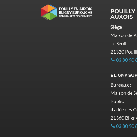
POUILLY
AUXOIS
Siège :
Maison de P
Le Seuil
21320 Pouil
03 80 90 
BLIGNY SU
Bureaux :
Maison de Se
Public
4 allée des 
21360 Blign
03 80 90 